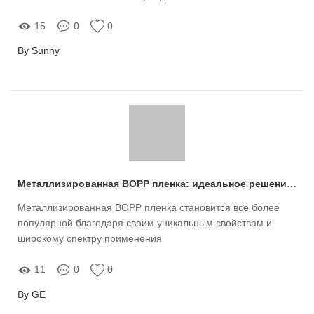
лидирующие позиции на рынке, и на то есть несколько
причин
15
0
0
By Sunny
Металлизированная BOPP пленка: идеальное решение для упаковки
Металлизированная BOPP пленка становится всё более
популярной благодаря своим уникальным свойствам и
широкому спектру применения
11
0
0
By GE