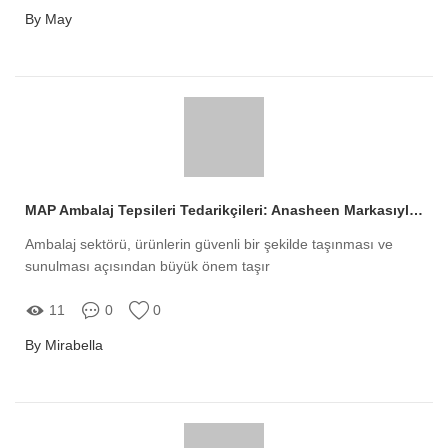
By May
MAP Ambalaj Tepsileri Tedarikçileri: Anasheen Markasıyla Tanışın
Ambalaj sektörü, ürünlerin güvenli bir şekilde taşınması ve
sunulması açısından büyük önem taşır
11
0
0
By Mirabella