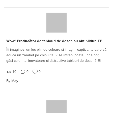
Wow! Producător de tablouri de desen cu abțibilduri TPE – Un Vis Colorat!
Îți imaginezi un loc plin de culoare și imagini captivante care să
aducă un zâmbet pe chipul tău? Te întrebi poate unde poți
găsi cele mai inovatoare și distractive tablouri de desen? Ei
bine, răspunsul este simplu: la Stickadoo, producător de
tablouri de desen cu abțibilduri TPE! Acesta nu este doar un
10
0
0
brand, ci o experiență artistică pentru copii și adulți deopotrivă!
By May