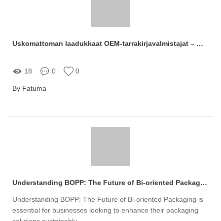
Uskomattoman laadukkaat OEM-tarrakirjavalmistajat – Miksi valita meidät?
18
0
0
By Fatuma
Understanding BOPP: The Future of Bi-oriented Packaging
Understanding BOPP: The Future of Bi-oriented Packaging is
essential for businesses looking to enhance their packaging
solutions sustainably