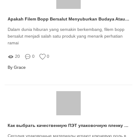
Apakah Filem Bopp Bersalut Menyuburkan Budaya Atau Mencemari Moral Generasi Muda?
Dalam dunia hiburan yang semakin berkembang, filem bopp
bersalut menjadi salah satu produk yang menarik perhatian
ramai
20
0
0
By Grace
Как выбрать качественную ПЭТ упаковочную пленку для ваших нужд?
Сегодня упаковочные материалы играют ключевую роль в