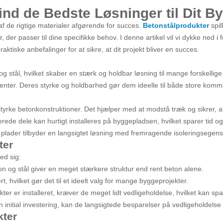
ind de Bedste Løsninger til Dit B
 af de rigtige materialer afgørende for succes.
Betonstålprodukter
spil
r, der passer til dine specifikke behov. I denne artikel vil vi dykke ned 
aktiske anbefalinger for at sikre, at dit projekt bliver en succes.
g stål, hvilket skaber en stærk og holdbar løsning til mange forskellig
enter. Deres styrke og holdbarhed gør dem ideelle til både store komme
 styrke betonkonstruktioner. Det hjælper med at modstå træk og sikrer, 
kerede dele kan hurtigt installeres på byggepladsen, hvilket sparer tid o
se plader tilbyder en langsigtet løsning med fremragende isoleringsegen
ter
ed sig:
n og stål giver en meget stærkere struktur end rent beton alene.
rt, hvilket gør det til et ideelt valg for mange byggeprojekter.
ter er installeret, kræver de meget lidt vedligeholdelse, hvilket kan spa
initial investering, kan de langsigtede besparelser på vedligeholdelse 
kter