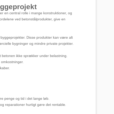
yggeprojekt
ler en central rolle i mange konstruktioner, og
i fordelene ved betonstålprodukter, give en
e byggeprojekter. Disse produkter kan være alt
rcielle bygninger og mindre private projekter.
at betonen ikke sprækker under belastning.
g omkostninger.
skaber.
re penge og tid i det lange løb.
og reparationer hurtigt gøre det rentable.