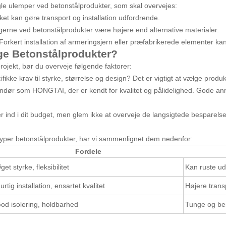
le ulemper ved betonstålprodukter, som skal overvejes:
ket kan gøre transport og installation udfordrende.
ngerne ved betonstålprodukter være højere end alternative materialer.
 Forkert installation af armeringsjern eller præfabrikerede elementer kan
ge Betonstålprodukter?
rojekt, bør du overveje følgende faktorer:
fikke krav til styrke, størrelse og design? Det er vigtigt at vælge produk
andør som HONGTAI, der er kendt for kvalitet og pålidelighed. Gode a
er ind i dit budget, men glem ikke at overveje de langsigtede besparels
ge typer betonstålprodukter, har vi sammenlignet dem nedenfor:
Fordele
get styrke, fleksibilitet
Kan ruste ud
urtig installation, ensartet kvalitet
Højere tran
od isolering, holdbarhed
Tunge og be