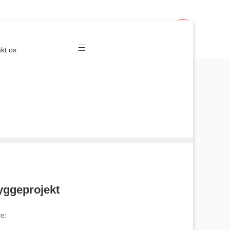
Deltag
Log ind
kt os
Byggeprojekt
e: