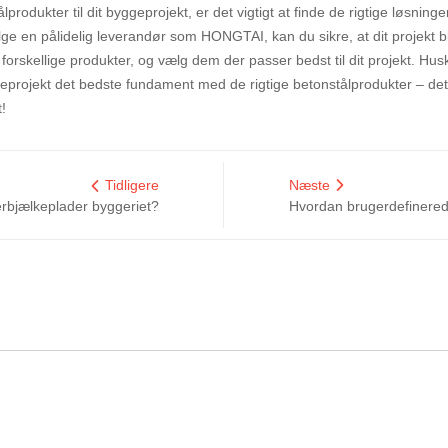
rodukter til dit byggeprojekt, er det vigtigt at finde de rigtige løsning
ge en pålidelig leverandør som HONGTAI, kan du sikre, at dit projekt b
orskellige produkter, og vælg dem der passer bedst til dit projekt. Husk,
yggeprojekt det bedste fundament med de rigtige betonstålprodukter – det 
!
Tidligere
Næste
erbjælkeplader byggeriet?
Hvordan brugerdefinerede nøgle