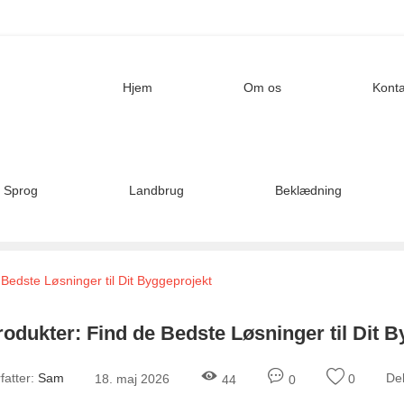
Hjem
Om os
Konta
Sprog
Landbrug
Beklædning
Bedste Løsninger til Dit Byggeprojekt
odukter: Find de Bedste Løsninger til Dit 
fatter:
Sam
Del
18. maj 2026
0
44
0