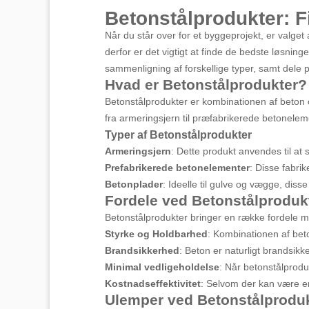
Betonstålprodukter: F
Når du står over for et byggeprojekt, er valget
derfor er det vigtigt at finde de bedste løsninge
sammenligning af forskellige typer, samt dele pr
Hvad er Betonstålprodukter?
Betonstålprodukter er kombinationen af beton o
fra armeringsjern til præfabrikerede betonelem
Typer af Betonstålprodukter
Armeringsjern
: Dette produkt anvendes til at
Prefabrikerede betonelementer
: Disse fabri
Betonplader
: Ideelle til gulve og vægge, dis
Fordele ved Betonstålproduk
Betonstålprodukter bringer en række fordele m
Styrke og Holdbarhed
: Kombinationen af beto
Brandsikkerhed
: Beton er naturligt brandsikke
Minimal vedligeholdelse
: Når betonstålproduk
Kostnadseffektivitet
: Selvom der kan være en 
Ulemper ved Betonstålprodu