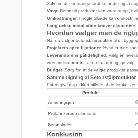
Selv om der er mange fordele, er der også nog
Vægt
: Betonstålprodukter kan være tunge, hvil
Omkostninger
: I nogle tilfælde kan omkostni
Lang række installation kræver ekspertise
:
Hvordan vælger man de rigti
Når du vælger betonstålprodukter til dit byggep
Projektets specifikationer
: Hvad er dine speci
Leverandørens pålidelighed
: Vælg en lever
være indikatorer for, at du traf det rigtige valg.
Budget
: Sørg for, at de valgte produkter pass
Sammenligning af Betonstålprodukter
For at give dig et klart billede af de forskelli
Produkt
Ø
Armeringsjern
Prefabrikerede elementer
H
Betonplader
G
Konklusion