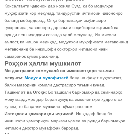
Консалтанти ҷавонон дар ноҳияи Суғд, ки бо модулҳои
муҳофизатӣ кор мекунад, тандурустии иҷтимоии ҷавононро
баланд мебардорад. Онҳо барномаҳои омӯзиширо
гузаронида, ҷавононро дар самти соҳибкории иҷтимоӣ ва
рушди пешниҳодҳои созанда ҷалб мекунанд. Ин мисоли
аълост, ки нишон медиҳад, модулҳои муҳофизатӣ метавонанд
метавонанд ба инкишофи сохторҳои иҷтимоии нави
самаранок кӯмак расонанд.
Роҳҳои ҳалли мушкилот
Мо дастрасии коммуналӣ ва имкониятҳоро таъмин
мекунем
:
Модули муҳофизатӣ
бояд на фақат муҳофизат,
балки мавориди комили дастрасиро таъмин кунад.
Ташкилот ва Огоҳӣ
: Бо ташкили барномаҳо ва семинарҳо,
мову мардумро дар бораи ҳуқуқ ва имкониятҳои худро огоҳ
кунем, то ба ҳалли мушкилот кӯмак расонем.
Истеҳсоли ҳамкориҳои иҷтимоӣ
: Ин ҳадаф бояд бо
инкишофи ҳамкориҳои маркази ҷомеа ва рушди барномаҳои
иҷтимоӣ деҳотро муваффақ барорад.