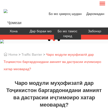
Бо мо ҳамроҳ шудан
Даромадан
Хона
Дар бораи мо
Бо мо тамос
Забонҳо
гиред
Home
>
Traffic Barrier
>
Чаро модули муҳофизатӣ дар
Тоҷикистон баргардонидани амният ва дастрасии иҷтимоиро
хатар меоварад?
Чаро модули муҳофизатӣ дар
Тоҷикистон баргардонидани амният
ва дастрасии иҷтимоиро хатар
меоварад?