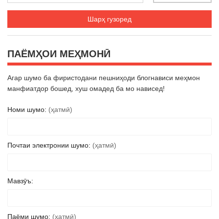
ПАЁМҲОИ МЕҲМОНӢ
Агар шумо ба фиристодани пешниҳоди блогнависи меҳмон
манфиатдор бошед, хуш омадед ба мо нависед!
Номи шумо:
(ҳатмӣ)
Почтаи электронии шумо:
(ҳатмӣ)
Мавзӯъ:
Паёми шумо:
(ҳатмӣ)