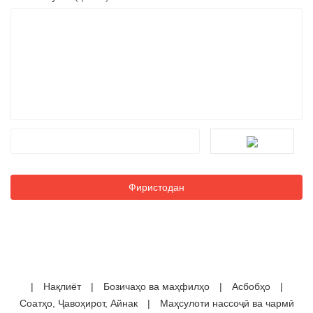
|
Нақлиёт
|
Бозичаҳо ва маҳфилҳо
|
Асбобҳо
|
Соатҳо, Ҷавоҳирот, Айнак
|
Маҳсулоти нассоҷӣ ва чармӣ