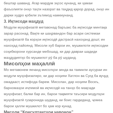
бештар шаванд. Агар мардум эҳсос кунанд, ки ҳамаи
фаъолияти онҳо таҳти назорат ва таҳдид қарор дорад, онҳо ин
дарки худро қобили эътимод намекунанд.
3. Иқтисоди маҳдуд
Модули муҳофизатӣ метавонад баръакс ба иқтисоди минтақа
зарар расонад. Вақте ки шаҳрвандон бар асари системаи
муҳофизатӣ ба корҳои иқтисодӣ дастрасӣ нахоҳанд дошт, ин
нахоҳад пайоянд. Мисоли хуб барои ин, мушкилоти иқтисодии
соҳибкорони хурсанде мебошад, ки дар давраи шадиди
маҳдудиятҳо бо мушкилот рӯ ба рӯ шуданд.
Мисолҳои маҳаллӣ
Мо метавонем якчанд мисолҳои зинда ва такмили аусураи ин
модули муҳофизатиро, ки дар ноҳияи Хатлон ва Суғд ба вуҷуд
омадааст, истифода барем. Мисолан, дар ноҳияи Восеъ,
барномаҳои иҷтимоӣ ва иқтисодӣ на танҳо бо мақсади
муҳофизат, балки бар ин, барои тақвияти таъсири модулҳои
муҳофизатӣ гузаронида шуданд, ки боис гардиданд, ҷомеа
барои ҳалли мушкилот бо ҳам кор кунад.
Мисоли “Консултантҳои ҷавонон”