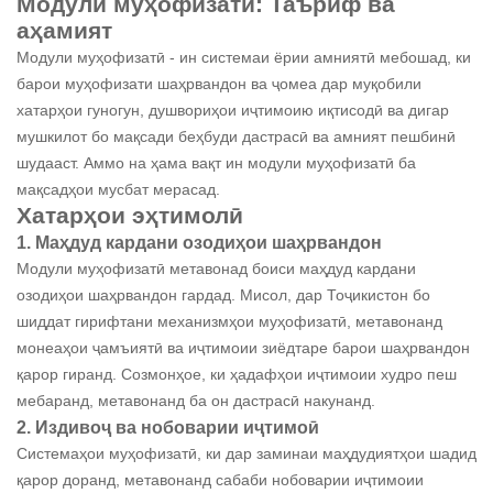
Модули муҳофизатӣ: Таъриф ва
аҳамият
Модули муҳофизатӣ - ин системаи ёрии амниятӣ мебошад, ки
барои муҳофизати шаҳрвандон ва ҷомеа дар муқобили
хатарҳои гуногун, душвориҳои иҷтимоию иқтисодӣ ва дигар
мушкилот бо мақсади беҳбуди дастрасӣ ва амният пешбинӣ
шудааст. Аммо на ҳама вақт ин модули муҳофизатӣ ба
мақсадҳои мусбат мерасад.
Хатарҳои эҳтимолӣ
1. Маҳдуд кардани озодиҳои шаҳрвандон
Модули муҳофизатӣ метавонад боиси маҳдуд кардани
озодиҳои шаҳрвандон гардад. Мисол, дар Тоҷикистон бо
шиддат гирифтани механизмҳои муҳофизатӣ, метавонанд
монеаҳои ҷамъиятӣ ва иҷтимоии зиёдтаре барои шаҳрвандон
қарор гиранд. Созмонҳое, ки ҳадафҳои иҷтимоии худро пеш
мебаранд, метавонанд ба он дастрасӣ накунанд.
2. Издивоҷ ва нобоварии иҷтимоӣ
Системаҳои муҳофизатӣ, ки дар заминаи маҳдудиятҳои шадид
қарор доранд, метавонанд сабаби нобоварии иҷтимоии