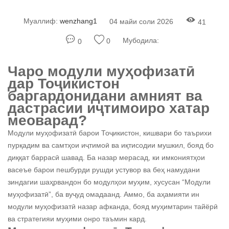
Муаллиф:
wenzhang1
04 майи соли 2026
41
Мубодила:
0
0
Чаро модули муҳофизатӣ
дар Тоҷикистон
баргардонидани амният ва
дастрасии иҷтимоиро хатар
меоварад?
Модули муҳофизатӣ барои Тоҷикистон, кишвари бо таърихи
пурқадим ва самтҳои иҷтимоӣ ва иқтисодии мушкил, бояд бо
диққат баррасӣ шавад. Ба назар мерасад, ки имкониятҳои
васеъе барои пешбурди рушди устувор ва беҳ намудани
зиндагии шаҳрвандон бо модулҳои муҳим, хусусан “Модули
муҳофизатӣ”, ба вуҷуд омадаанд. Аммо, ба аҳамияти ин
модули муҳофизатӣ назар афканда, бояд муҳимтарин тайёрӣ
ва стратегияи муҳими онро таъмин кард.