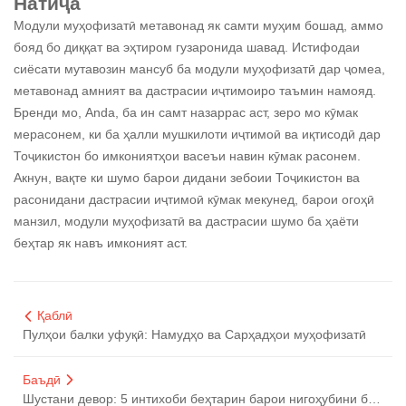
Натиҷа
Модули муҳофизатӣ метавонад як самти муҳим бошад, аммо
бояд бо диққат ва эҳтиром гузаронида шавад. Истифодаи
сиёсати мутавозин мансуб ба модули муҳофизатӣ дар ҷомеа,
метавонад амният ва дастрасии иҷтимоиро таъмин намояд.
Бренди мо, Anda, ба ин самт назаррас аст, зеро мо кӯмак
мерасонем, ки ба ҳалли мушкилоти иҷтимоӣ ва иқтисодӣ дар
Тоҷикистон бо имкониятҳои васеъи навин кӯмак расонем.
Акнун, вақте ки шумо барои дидани зебоии Тоҷикистон ва
расонидани дастрасии иҷтимоӣ кӯмак мекунед, барои огоҳӣ
манзил, модули муҳофизатӣ ва дастрасии шумо ба ҳаёти
беҳтар як навъ имконият аст.
Қаблӣ
Пулҳои балки уфуқӣ: Намудҳо ва Сарҳадҳои муҳофизатӣ
Баъдӣ
Шустани девор: 5 интихоби беҳтарин барои нигоҳубини беайб